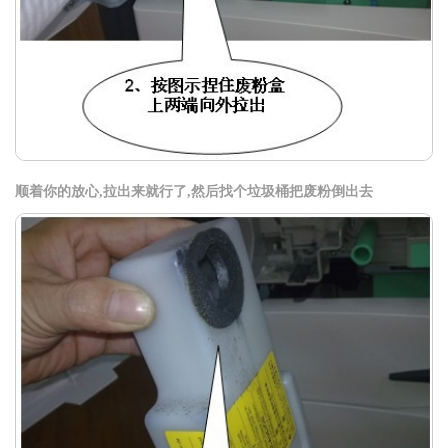
顺着你的放心,拉出来就行了,然后找个垃圾桶把废粉倒出去