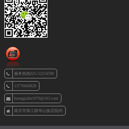
服务热线025-52254590
13776660828
huangjialin1979@163.com
南京市珠江路华山饭店院内