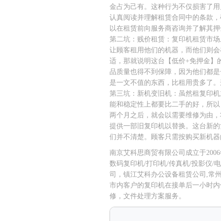
金占为己有。这种行为不仅损害了用
认真阅读并理解租赁合同中的条款，
以在租赁前向服务商咨询并了解其押
第二坑：贱价租赁：复印机租赁市场
让顾客租用他们的机器，而他们则会
适，那就说明这台【低价+免押金】
品质量也得不到保障，因为他们都是
是一文不值的东西，比租用贵多了。
第三坑：新机变旧机：虽然租复印机
能和稳定性上都要比二手的好，所以
两个月之后，就会以需要维修为由，
提供一部旧复印机以替换。这台新的
们并不清楚。顾客只需按购买新机器
南京艾科思商贸有限公司成立于200
数码复印机/打印机/传真机/投影仪/
司，镇江艾科办公设备租赁公司,常
市内客户的复印机在接单后一小时内
修，文件处理方案服务。