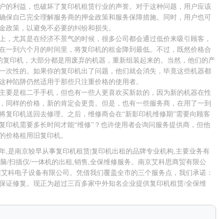
户的利益，也破坏了复印机租赁行业的声誉。对于这种问题，用户应该
确保自己完全理解服务商的押金政策和服务保障措施。同时，用户也可
金政策，以避免不必要的纠纷和损失。
上，尤其是在经济不景气的时候，很多公司都会通过低价来吸引顾客，
在一到六个月的时间里，将复印机的租金降到最低。不过，既然价格合
的复印机，大部分都是用废弃的机器，重新组装起来的。当然，他们的产
一次性的。如果你的复印机出了问题，他们就会消失，毕竟这些机器都
这种陷阱仍然适用于那些只注重价格的使用者。
主要是租二手手机，但也有一些人更喜欢买新款的，因为新的机器在性
，同样的价格，新的肯定会更贵。但是，也有一些服务商，在用了一到
将复印机送回去修理。之后，维修商会在“新影印机维修期”需要向顾客
复印机需要多长时间才能“维修”？也许使用者会询问服务提供商，但他
的价格租用旧复印机。
6年,是南京较早从事
复印机租赁
|复印机出租的品牌专业机构,主要业务有
电脑/扫描仪/一体机的出租,销售,全保维修服务。南京艾科思商贸有限公
州艾科电子设备有限公司。凭借我们覆盖全市的三个服务点，我们承诺：
保证修复。现正为超过三百多家中外知名企业提供复印机租赁/全保维